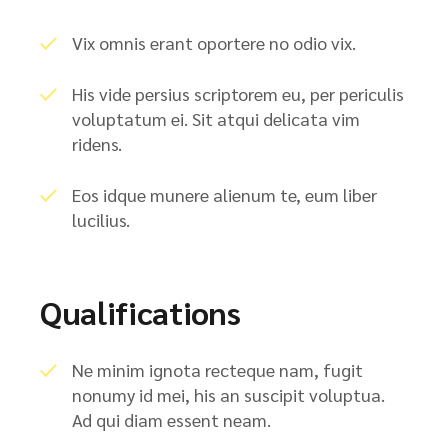
Vix omnis erant oportere no odio vix.
His vide persius scriptorem eu, per periculis
voluptatum ei. Sit atqui delicata vim
ridens.
Eos idque munere alienum te, eum liber
lucilius.
Qualifications
Ne minim ignota recteque nam, fugit
nonumy id mei, his an suscipit voluptua.
Ad qui diam essent neam.