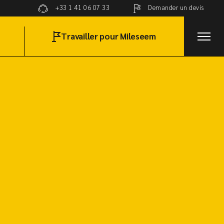
Demander un devis
+33 1 41 06 07 33
Travailler pour Mileseem