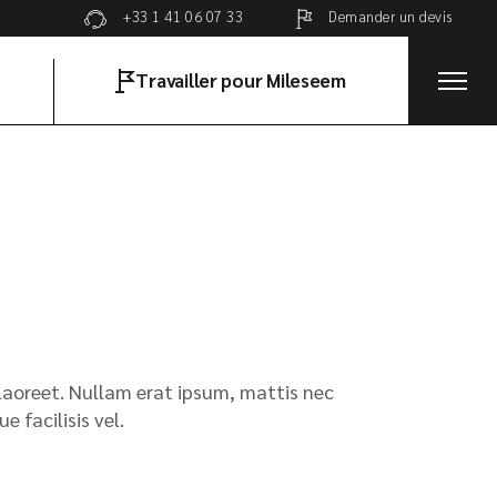
Demander un devis
+33 1 41 06 07 33
Travailler pour Mileseem
 laoreet. Nullam erat ipsum, mattis nec
 facilisis vel.