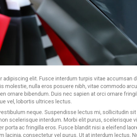
 adipiscing elit. Fusce interdum turpis vitae accumsan da
s molestie, nulla eros posuere nibh, vitae commodo arcu le
n ornare bibendum. Duis nec sapien at orci ornare fringil
e vel, lobortis ultrices lectus.
vestibulum neque. Suspendisse lectus mi, sollicitudin sit
on scelerisque interdum. Morbi elit purus, scelerisque v
orta ac fringilla eros. Fusce blandit nisi a eleifend laor
rum lacinia, consectetur vel purus. Ut at interdum lectus.