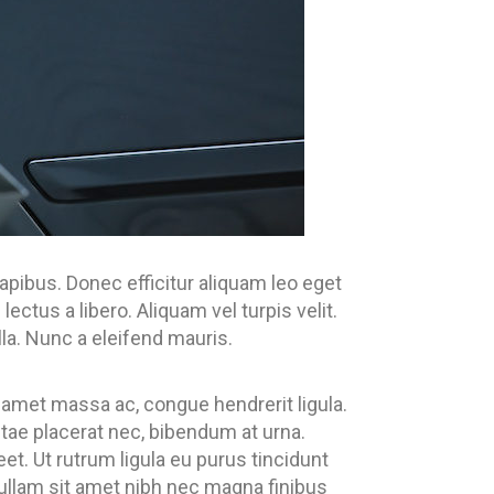
pibus. Donec efficitur aliquam leo eget
ctus a libero. Aliquam vel turpis velit.
la. Nunc a eleifend mauris.
 amet massa ac, congue hendrerit ligula.
itae placerat nec, bibendum at urna.
eet. Ut rutrum ligula eu purus tincidunt
 Nullam sit amet nibh nec magna finibus