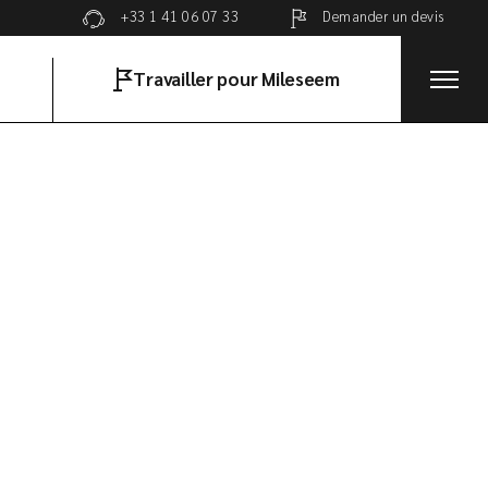
Demander un devis
+33 1 41 06 07 33
Travailler pour Mileseem