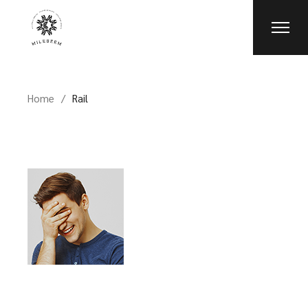
Skip
to
the
content
Home
Rail