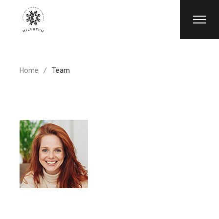
Skip
to
the
content
Home
Team