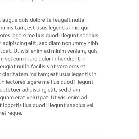
t augue duis dolore te feugait nulla
 insitam; est usus legentis in iis qui
res legere me lius quod ii legunt saepius
uer adipiscing elit, sed diam nonummy nibh
tpat. Ut wisi enim ad minim veniam, quis
 vel eum iriure dolor in hendrerit in
ugiat nulla facilisis at vero eros et
claritatem insitam; est usus legentis in
n lectores legere me lius quod ii legunt
sectetuer adipiscing elit, sed diam
quam erat volutpat. Ut wisi enim ad
lobortis lius quod ii legunt saepius vel
mel reque.