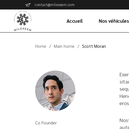
contact@mileseem.com
Accueil
Nos véhicules
Home
Main home
Scott Moran
Exer
sita
sequ
Hend
eros
Nost
Co Founder
aute