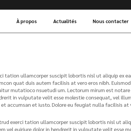
À propos
Actualités
Nous contacter
ci tation ullamcorper suscipit lobortis nisl ut aliquip e
mcon quat duis autem facilisis at vero eros nibh. Euismod 
itur mutatioco nsuetudi um. Lectorum mirum est notare ui
rerit in vulputate velit esse molestie consequat, vel illum.
 et accumsan et iusto. Dolore eu feugiat nulla facilisis a
rud exerci tation ullamcorper suscipit lobortis nisl ut a
m vel euiriure dolor in hendrerit in vulputate velit esse m