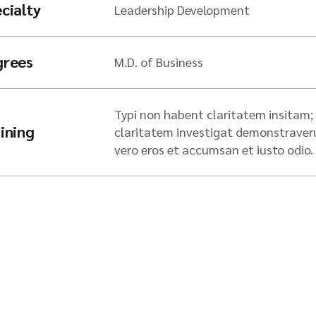
cialty
Leadership Development
grees
M.D. of Business
Typi non habent claritatem insitam; e
ining
claritatem investigat demonstraverunt
vero eros et accumsan et iusto odio.