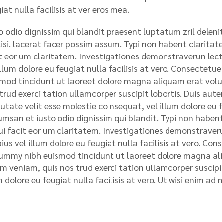
iat nulla facilisis at ver eros mea.
o odio dignissim qui blandit praesent luptatum zril deleni
lisi. lacerat facer possim assum. Typi non habent claritatem
t eor um claritatem. Investigationes demonstraverun lecto
illum dolore eu feugiat nulla facilisis at vero. Consectet
mod tincidunt ut laoreet dolore magna aliquam erat volu
trud exerci tation ullamcorper suscipit lobortis. Duis autem
utate velit esse molestie co nsequat, vel illum dolore eu fe
msan et iusto odio dignissim qui blandit. Typi non habent 
qui facit eor um claritatem. Investigationes demonstraveru
ius vel illum dolore eu feugiat nulla facilisis at vero. Con
mmy nibh euismod tincidunt ut laoreet dolore magna ali
m veniam, quis nos trud exerci tation ullamcorper suscipit 
m dolore eu feugiat nulla facilisis at vero. Ut wisi enim ad 