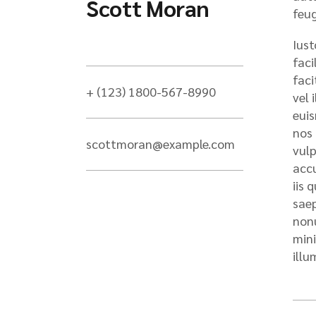
Scott Moran
feug
Iust
faci
faci
+ (123) 1800-567-8990
vel 
euis
nos 
scottmoran@example.com
vulp
accu
iis 
saep
nonu
mini
illu