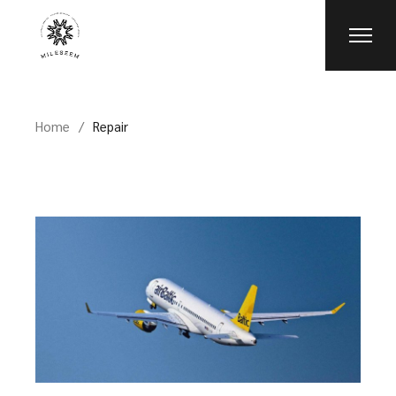
Skip
to
the
content
Home
Repair