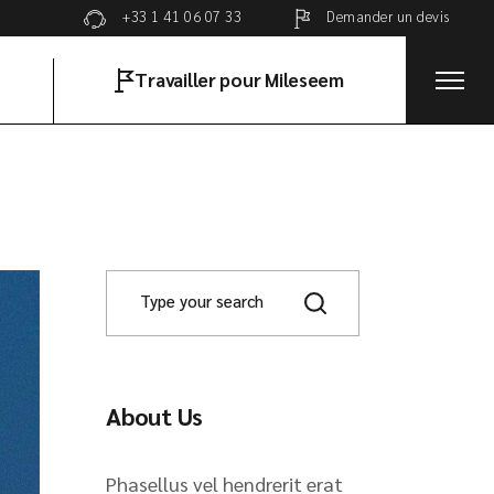
Demander un devis
+33 1 41 06 07 33
Travailler pour Mileseem
About Us
Phasellus vel hendrerit erat