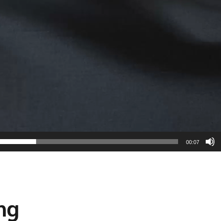
00:07
ing