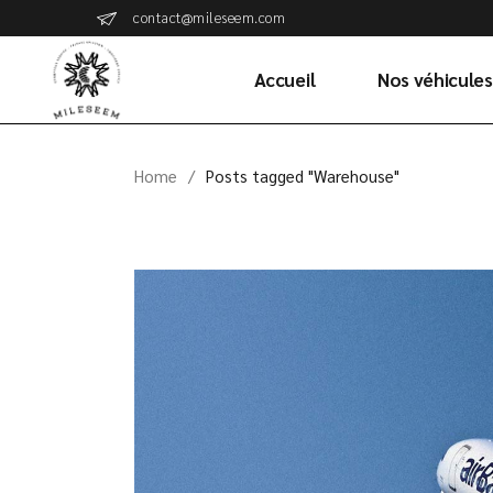
Skip
contact@mileseem.com
to
the
content
Accueil
Nos véhicules
Home
Posts tagged "Warehouse"