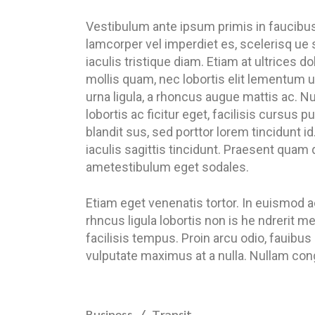
Vestibulum ante ipsum primis in faucibus o
lamcorper vel imperdiet es, scelerisq ue s
iaculis tristique diam. Etiam at ultrices do
mollis quam, nec lobortis elit lementum ut
urna ligula, a rhoncus augue mattis ac. Nu
lobortis ac ficitur eget, facilisis cursus
blandit sus, sed porttor lorem tincidunt id.
iaculis sagittis tincidunt. Praesent quam 
ametestibulum eget sodales.
Etiam eget venenatis tortor. In euismod a
rhncus ligula lobortis non is he ndrerit 
facilisis tempus. Proin arcu odio, fauibus
vulputate maximus at a nulla. Nullam congu
Business
Transit