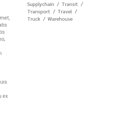
Supplychain
Transit
Transport
Travel
amet,
Truck
Warehouse
atis
tis
eo,
n
quis
u ex