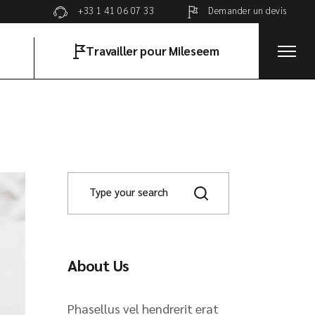
Demander un devis
+33 1 41 06 07 33
Travailler pour Mileseem
About Us
Phasellus vel hendrerit erat