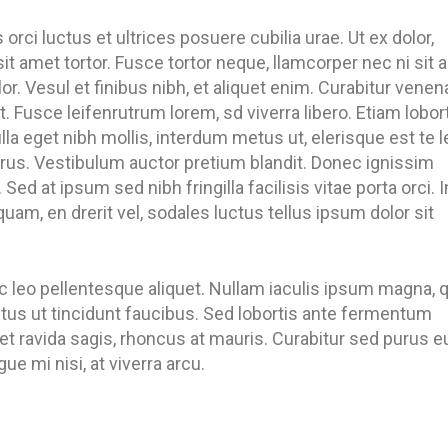
rci luctus et ultrices posuere cubilia urae. Ut ex dolor,
it amet tortor. Fusce tortor neque, llamcorper nec ni sit 
lor. Vesul et finibus nibh, et aliquet enim. Curabitur venen
. Fusce leifenrutrum lorem, sd viverra libero. Etiam lobor
lla eget nibh mollis, interdum metus ut, elerisque est te l
 purus. Vestibulum auctor pretium blandit. Donec ignissim
 Sed at ipsum sed nibh fringilla facilisis vitae porta orci. I
quam, en drerit vel, sodales luctus tellus ipsum dolor sit
c leo pellentesque aliquet. Nullam iaculis ipsum magna, 
metus ut tincidunt faucibus. Sed lobortis ante fermentum
 et ravida sagis, rhoncus at mauris. Curabitur sed purus e
e mi nisi, at viverra arcu.