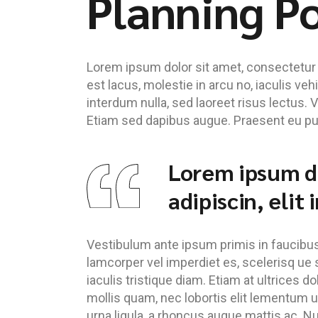
Planning P
Lorem ipsum dolor sit amet, consectetur ad
est lacus, molestie in arcu no, iaculis ve
interdum nulla, sed laoreet risus lectus. 
Etiam sed dapibus augue. Praesent eu pulv
Lorem ipsum do
adipiscin, elit
Vestibulum ante ipsum primis in faucibus o
lamcorper vel imperdiet es, scelerisq ue s
iaculis tristique diam. Etiam at ultrices do
mollis quam, nec lobortis elit lementum ut
urna ligula, a rhoncus augue mattis ac. Nu