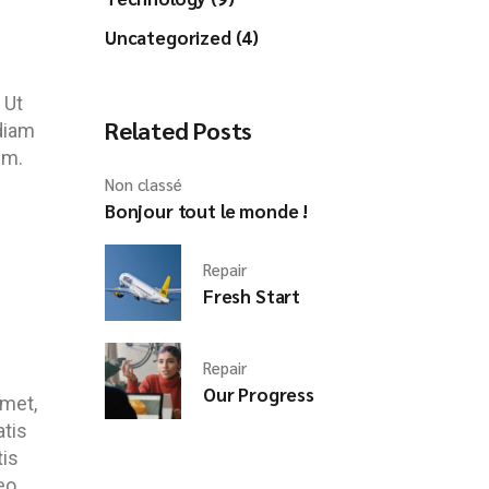
Uncategorized (4)
 Ut
Related Posts
 diam
em.
Non classé
Bonjour tout le monde !
Repair
Fresh Start
Repair
Our Progress
amet,
atis
tis
eo,