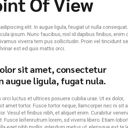
oint Of View
ipiscing elit. In augue ligula, feugiat ut nulla consequat.
hicula ipsum. Nunc faucibus, nisl id dapibus finibus, enim
Vivamus viverra tem pus sollicitudin. Proin vel tincidunt s
inar est ed quis mattis orci.
lor sit amet, consectetur
 in augue ligula, fugat nula.
rci luctus et ultrices posuere cubilia urae. Ut ex dolor,
it amet tortor. Fusce tortor neque, llamcorper nec ni sit 
lor. Vesul et finibus nibh, et aliquet enim. Curabitur venen
. Fusce leifenrutrum lorem, sd viverra libero. Etiam lobor
lla eget nibh mollis, interdum metus ut, elerisque est te l