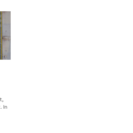
t,
. In